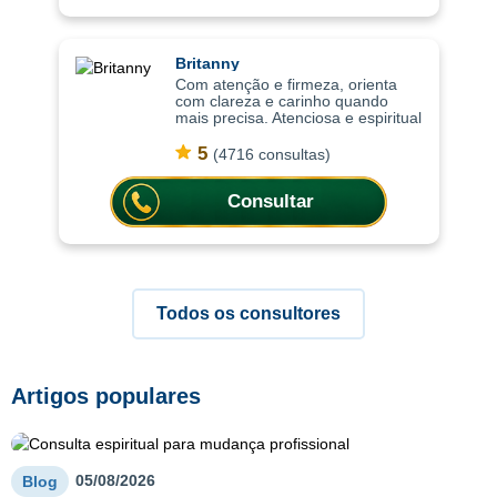
Britanny
Com atenção e firmeza, orienta
com clareza e carinho quando
mais precisa. Atenciosa e espiritual
com uma abordagem leve, as
consultas ajudam a compreender
5
(4716 consultas)
situações com mais clareza,
oferecendo or
Consultar
Todos os consultores
Artigos populares
05/08/2026
Blog