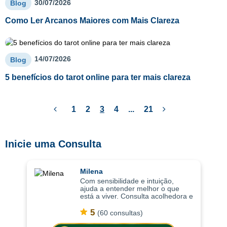
30/07/2026
Blog
Como Ler Arcanos Maiores com Mais Clareza
14/07/2026
Blog
5 benefícios do tarot online para ter mais clareza
1
2
3
4
...
21
Inicie uma Consulta
Milena
Com sensibilidade e intuição,
ajuda a entender melhor o que
está a viver. Consulta acolhedora e
intuitiva, as consultas ajudam a
compreender situações com mais
5
(60 consultas)
profundidade, trazendo clareza
emoci