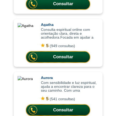
Consultar
Agatha
Consulta espiritual online com
orientação clara, direta e
acolhedora.Focada em ajudar a
compreender o momento atual,
trazendo clareza, equilíbrio
5
(949 consultas)
emocional e orientação para
decisões importantes da vi
Consultar
Aurora
Com sensibilidade e luz espiritual,
ajuda a encontrar clareza para o
seu caminho. Com uma
abordagem sensível e intuitiva, as
consultas ajudam a compreender
5
(541 consultas)
situações, trazer mais leveza
emocional
Consultar