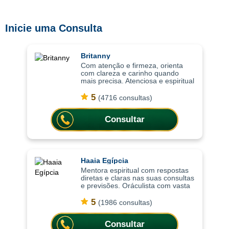
Inicie uma Consulta
Britanny
Com atenção e firmeza, orienta
com clareza e carinho quando
mais precisa. Atenciosa e espiritual
com uma abordagem leve, as
consultas ajudam a compreender
5
(4716 consultas)
situações com mais clareza,
oferecendo or
Consultar
Haaia Egípcia
Mentora espiritual com respostas
diretas e claras nas suas consultas
e previsões. Oráculista com vasta
experência e mentora espiritual e
mestra em oráculos, as consultas
5
(1986 consultas)
são focadas em trazer resp
Consultar