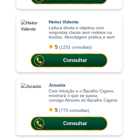
Heitor Vidente
Leitura direta e objetiva com
respostas claras sem rodeios ou
ilusões. Abordagem prática e sem
rodeios, as consultas ajudam a
compreender situações de forma
5
(1231 consultas)
clara, trazendo respostas diretas
para
Consultar
Jocasta
Com Intuição e o Baralho Cigano,
mostrará o que se passa
consigo.Através do Baralho Cigano
e da leitura de cartas, Jocasta
ajuda a compreender situações
5
(773 consultas)
que causam dúvidas, ansiedade
ou incerteza. Com
Consultar