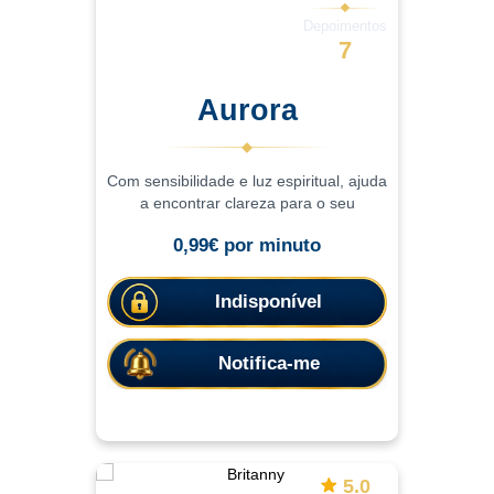
Depoimentos
7
Aurora
Com sensibilidade e luz espiritual, ajuda
a encontrar clareza para o seu
caminho. Com uma abordagem
0,99€ por minuto
sensível e intuitiva, as consultas ajudam
a compreender situações, trazer mais
leveza emocional
Indisponível
Notifica-me
5.0