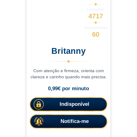
Consultas
4717
Depoimentos
60
Britanny
Com atenção e firmeza, orienta com
clareza e carinho quando mais precisa.
Atenciosa e espiritual com uma
0,99€ por minuto
abordagem leve, as consultas ajudam a
compreender situações com mais
clareza, oferecendo or
Indisponível
Notifica-me