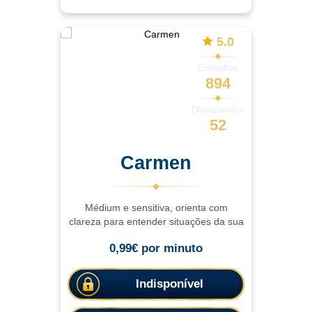
5.0
Consultas
894
Depoimentos
52
Carmen
Médium e sensitiva, orienta com
clareza para entender situações da sua
vida. Experiência de mais de 15 anos
0,99€ por minuto
em cartomancia e nas práticas
espirituais, as consultas ajudam a
compreender situações c
Indisponível