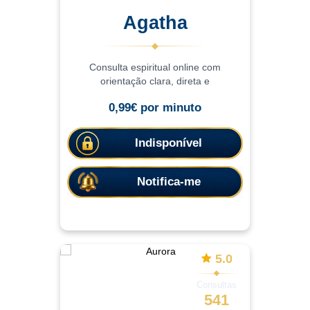
Agatha
Consulta espiritual online com
orientação clara, direta e
acolhedora.Focada em ajudar a
0,99€ por minuto
compreender o momento atual,
trazendo clareza, equilíbrio emocional e
orientação para decisões importantes
Indisponível
da vi
Notifica-me
5.0
Consultas
541