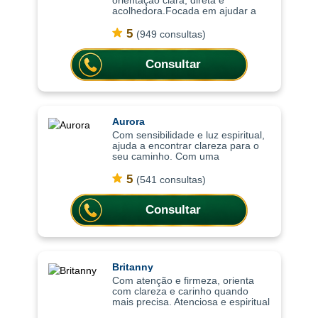
orientação clara, direta e
acolhedora.Focada em ajudar a
compreender o momento atual,
trazendo clareza, equilíbrio
5
(949 consultas)
emocional e orientação para
decisões importantes da vi
Consultar
Aurora
Com sensibilidade e luz espiritual,
ajuda a encontrar clareza para o
seu caminho. Com uma
abordagem sensível e intuitiva, as
consultas ajudam a compreender
5
(541 consultas)
situações, trazer mais leveza
emocional
Consultar
Britanny
Com atenção e firmeza, orienta
com clareza e carinho quando
mais precisa. Atenciosa e espiritual
com uma abordagem leve, as