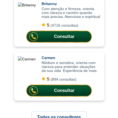
Britanny
Com atenção e firmeza, orienta
com clareza e carinho quando
mais precisa. Atenciosa e espiritual
com uma abordagem leve, as
consultas ajudam a compreender
5
(4716 consultas)
situações com mais clareza,
oferecendo or
Consultar
Carmen
Médium e sensitiva, orienta com
clareza para entender situações
da sua vida. Experiência de mais
de 15 anos em cartomancia e nas
práticas espirituais, as consultas
5
(894 consultas)
ajudam a compreender situações c
Consultar
Todos os consultores