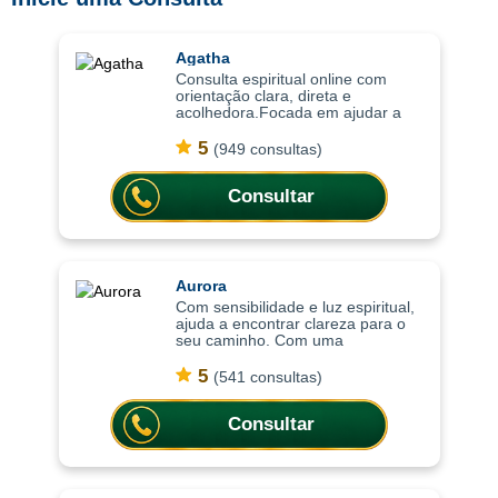
Agatha
Consulta espiritual online com
orientação clara, direta e
acolhedora.Focada em ajudar a
compreender o momento atual,
trazendo clareza, equilíbrio
5
(949 consultas)
emocional e orientação para
decisões importantes da vi
Consultar
Aurora
Com sensibilidade e luz espiritual,
ajuda a encontrar clareza para o
seu caminho. Com uma
abordagem sensível e intuitiva, as
consultas ajudam a compreender
5
(541 consultas)
situações, trazer mais leveza
emocional
Consultar