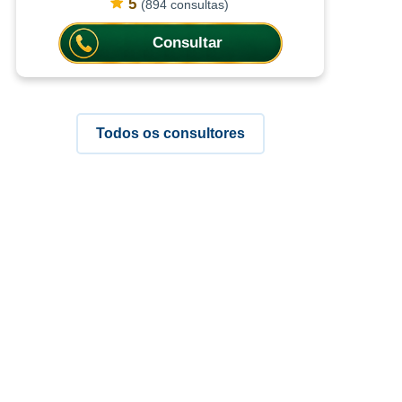
práticas espirituais, as consultas
5
(894 consultas)
ajudam a compreender situações c
Consultar
Todos os consultores