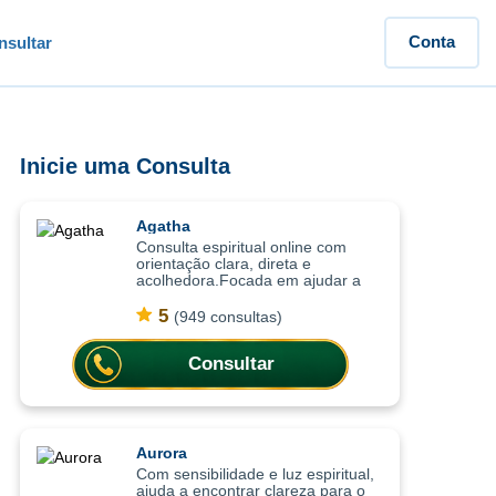
Conta
sultar
Inicie uma Consulta
Agatha
Consulta espiritual online com
orientação clara, direta e
acolhedora.Focada em ajudar a
compreender o momento atual,
trazendo clareza, equilíbrio
5
(949 consultas)
emocional e orientação para
decisões importantes da vi
Consultar
Aurora
Com sensibilidade e luz espiritual,
ajuda a encontrar clareza para o