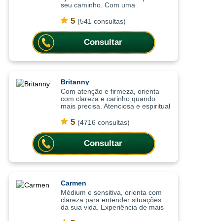
seu caminho. Com uma
abordagem sensível e intuitiva, as
consultas ajudam a compreender
5
(541 consultas)
situações, trazer mais leveza
emocional
Consultar
Britanny
Com atenção e firmeza, orienta
com clareza e carinho quando
mais precisa. Atenciosa e espiritual
com uma abordagem leve, as
consultas ajudam a compreender
5
(4716 consultas)
situações com mais clareza,
oferecendo or
Consultar
Carmen
Médium e sensitiva, orienta com
clareza para entender situações
da sua vida. Experiência de mais
de 15 anos em cartomancia e nas