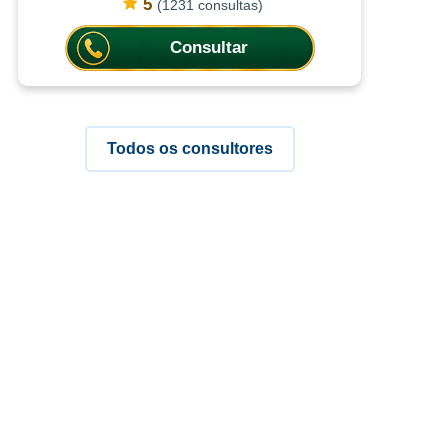
compreender situações de forma
5
(1231 consultas)
clara, trazendo respostas diretas
para
Consultar
Todos os consultores