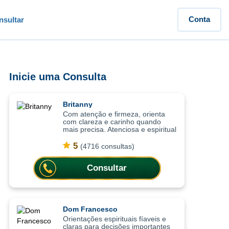
Conta
sultar
Inicie uma Consulta
Britanny
Com atenção e firmeza, orienta
com clareza e carinho quando
mais precisa. Atenciosa e espiritual
com uma abordagem leve, as
consultas ajudam a compreender
5
(4716 consultas)
situações com mais clareza,
oferecendo or
Consultar
Dom Francesco
Orientações espirituais fíaveis e
claras para decisões importantes