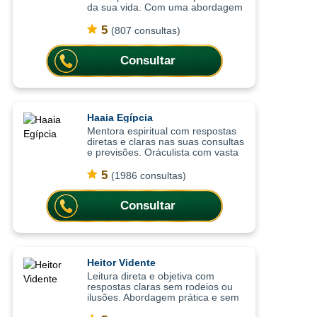
da sua vida. Com uma abordagem
baseada na espiritualidade
wiccaniana e na prática da
5
(807 consultas)
bruxaria solitária, as consultas
ajudam a co
Consultar
Haaia Egípcia
Mentora espiritual com respostas
diretas e claras nas suas consultas
e previsões. Oráculista com vasta
experência e mentora espiritual e
mestra em oráculos, as consultas
5
(1986 consultas)
são focadas em trazer resp
Consultar
Heitor Vidente
Leitura direta e objetiva com
respostas claras sem rodeios ou
ilusões. Abordagem prática e sem
rodeios, as consultas ajudam a