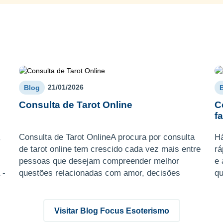
21/01/2026
Blog
Consulta de Tarot Online
C
f
,
Consulta de Tarot OnlineA procura por consulta
H
de tarot online tem crescido cada vez mais entre
rá
pessoas que desejam compreender melhor
e 
 -
questões relacionadas com amor, decisões
qu
importantes, trabalho, b ...
co
Visitar Blog Focus Esoterismo