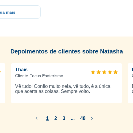
ncerteza
eia mais
ações, sentimentos ou decisões, com uma abordagem
, proporcionando um ambiente seguro para partilhar
Depoimentos de clientes sobre Natasha
 personalizada.
Thais
Cliente Focus Esoterismo
cializados em Tarot, Baralho Cigano e outros oráculos,
Vê tudo! Confio muito nela, vê tudo, é a única
que acerta as coisas. Sempre volto.
at, vídeo ou e-mail, garantindo comodidade, rapidez e
1
2
3
...
48
ais
 outros clientes para escolher com confiança o