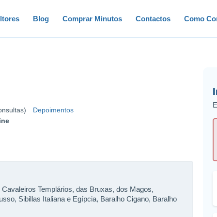
ltores
Blog
Comprar Minutos
Contactos
Como Con
E
onsultas)
Depoimentos
ine
, Cavaleiros Templários, das Bruxas, dos Magos,
sso, Sibillas Italiana e Egípcia, Baralho Cigano, Baralho