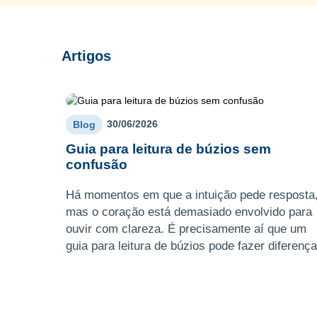
tornando a experiência muito enriquecedora e
consultor mais adequado à sua situação.
confiável.
Artigos
30/06/2026
Blog
Guia para leitura de búzios sem
confusão
Há momentos em que a intuição pede resposta
mas o coração está demasiado envolvido para
ouvir com clareza. É precisamente aí que um
guia para leitura de búzios pode fazer diferença
não como promess ...