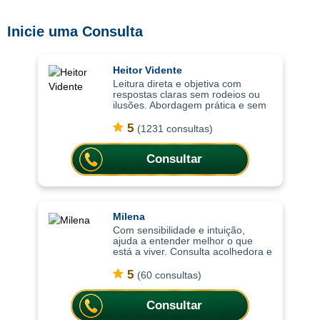
Inicie uma Consulta
Heitor Vidente
Leitura direta e objetiva com
respostas claras sem rodeios ou
ilusões. Abordagem prática e sem
rodeios, as consultas ajudam a
compreender situações de forma
5
(1231 consultas)
clara, trazendo respostas diretas
para
Consultar
Milena
Com sensibilidade e intuição,
ajuda a entender melhor o que
está a viver. Consulta acolhedora e
intuitiva, as consultas ajudam a
compreender situações com mais
5
(60 consultas)
profundidade, trazendo clareza
emoci
Consultar