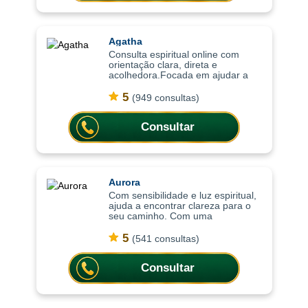
Agatha
Consulta espiritual online com
orientação clara, direta e
acolhedora.Focada em ajudar a
compreender o momento atual,
trazendo clareza, equilíbrio
5
(949 consultas)
emocional e orientação para
decisões importantes da vi
Consultar
Aurora
Com sensibilidade e luz espiritual,
ajuda a encontrar clareza para o
seu caminho. Com uma
abordagem sensível e intuitiva, as
consultas ajudam a compreender
5
(541 consultas)
situações, trazer mais leveza
emocional
Consultar