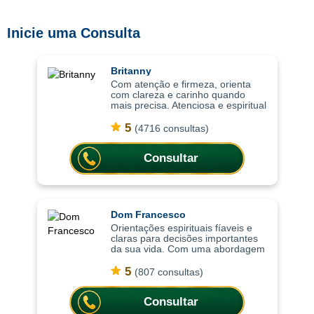
Inicie uma Consulta
Britanny
Com atenção e firmeza, orienta
com clareza e carinho quando
mais precisa. Atenciosa e espiritual
com uma abordagem leve, as
consultas ajudam a compreender
5
(4716 consultas)
situações com mais clareza,
oferecendo or
Consultar
Dom Francesco
Orientações espirituais fíaveis e
claras para decisões importantes
da sua vida. Com uma abordagem
baseada na espiritualidade
wiccaniana e na prática da
5
(807 consultas)
bruxaria solitária, as consultas
ajudam a co
Consultar