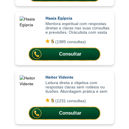
Haaia Egípcia
Mentora espiritual com respostas
diretas e claras nas suas consultas
e previsões. Oráculista com vasta
experência e mentora espiritual e
mestra em oráculos, as consultas
5
(1985 consultas)
são focadas em trazer resp
Consultar
Heitor Vidente
Leitura direta e objetiva com
respostas claras sem rodeios ou
ilusões. Abordagem prática e sem
rodeios, as consultas ajudam a
compreender situações de forma
5
(1231 consultas)
clara, trazendo respostas diretas
para
Consultar