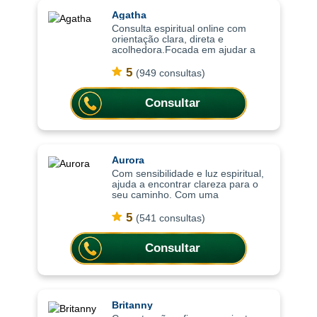
Agatha
Consulta espiritual online com
orientação clara, direta e
acolhedora.Focada em ajudar a
compreender o momento atual,
trazendo clareza, equilíbrio
5
(949 consultas)
emocional e orientação para
decisões importantes da vi
Consultar
Aurora
Com sensibilidade e luz espiritual,
ajuda a encontrar clareza para o
seu caminho. Com uma
abordagem sensível e intuitiva, as
consultas ajudam a compreender
5
(541 consultas)
situações, trazer mais leveza
emocional
Consultar
Britanny