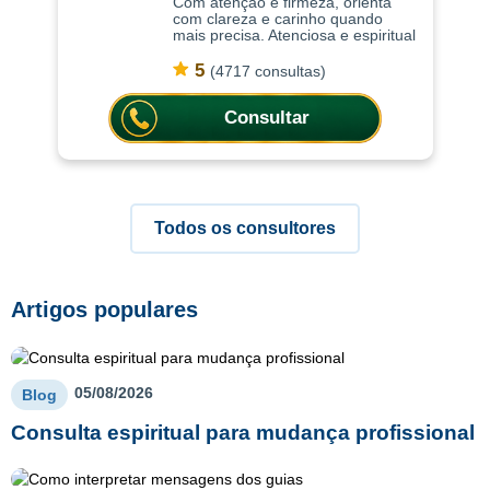
Com atenção e firmeza, orienta
com clareza e carinho quando
mais precisa. Atenciosa e espiritual
com uma abordagem leve, as
consultas ajudam a compreender
5
(4717 consultas)
situações com mais clareza,
oferecendo or
Consultar
Todos os consultores
Artigos populares
05/08/2026
Blog
Consulta espiritual para mudança profissional