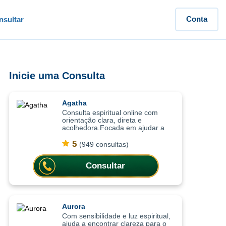
Conta
sultar
Inicie uma Consulta
Agatha
Consulta espiritual online com
orientação clara, direta e
acolhedora.Focada em ajudar a
compreender o momento atual,
trazendo clareza, equilíbrio
5
(949 consultas)
emocional e orientação para
decisões importantes da vi
Consultar
Aurora
Com sensibilidade e luz espiritual,
ajuda a encontrar clareza para o