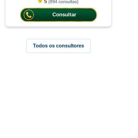
práticas espirituais, as consultas
5
(894 consultas)
ajudam a compreender situações c
Consultar
Todos os consultores