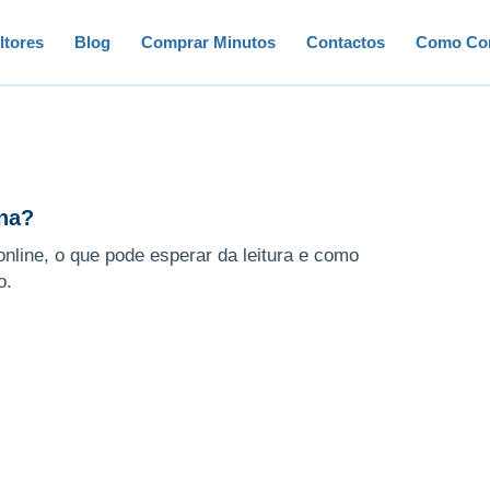
ltores
Blog
Comprar Minutos
Contactos
Como Con
ena?
line, o que pode esperar da leitura e como
o.