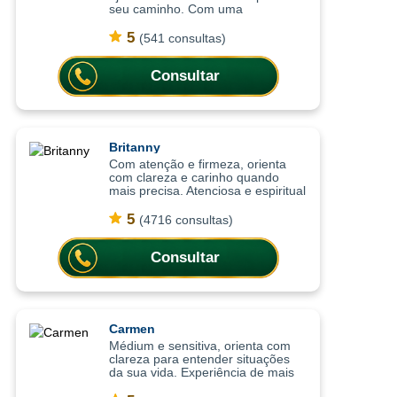
seu caminho. Com uma
abordagem sensível e intuitiva, as
consultas ajudam a compreender
5
(541 consultas)
situações, trazer mais leveza
emocional
Consultar
Britanny
Com atenção e firmeza, orienta
com clareza e carinho quando
mais precisa. Atenciosa e espiritual
com uma abordagem leve, as
consultas ajudam a compreender
5
(4716 consultas)
situações com mais clareza,
oferecendo or
Consultar
Carmen
Médium e sensitiva, orienta com
clareza para entender situações
da sua vida. Experiência de mais
de 15 anos em cartomancia e nas