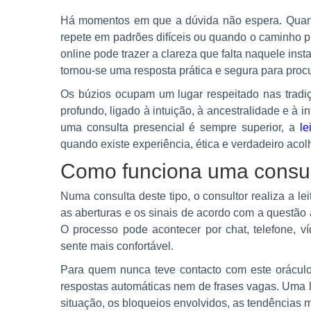
Há momentos em que a dúvida não espera. Quand
repete em padrões difíceis ou quando o caminho p
online pode trazer a clareza que falta naquele ins
tornou-se uma resposta prática e segura para procu
Os búzios ocupam um lugar respeitado nas tradiçõ
profundo, ligado à intuição, à ancestralidade e à i
uma consulta presencial é sempre superior, a
le
quando existe experiência, ética e verdadeiro acol
Como funciona uma consul
Numa consulta deste tipo, o consultor realiza a lei
as aberturas e os sinais de acordo com a questã
O processo pode acontecer por chat, telefone, 
sente mais confortável.
Para quem nunca teve contacto com este oráculo,
respostas automáticas nem de frases vagas. Uma l
situação, os bloqueios envolvidos, as tendências ma