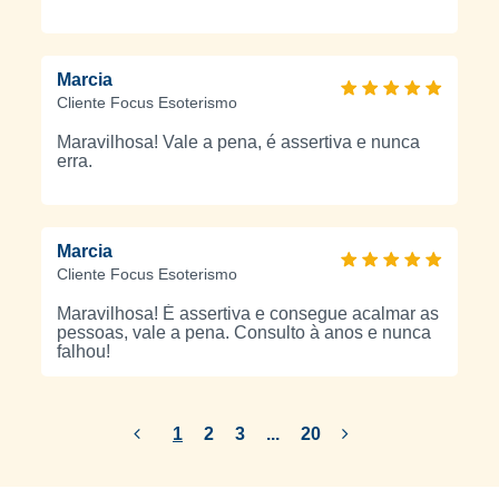
A Focus Esoterismo disponibiliza consultores
especializados em Tarot, Baralho Cigano e outros oráculos,
oferecendo apoio em diferentes áreas da vida.
Marcia
Cliente Focus Esoterismo
Atendimento online com conforto e acessibilidade
As consultas podem ser realizadas por telefone, chat, vídeo
Maravilhosa! Vale a pena, é assertiva e nunca
erra.
ou e-mail, garantindo comodidade, rapidez e discrição em
cada atendimento.
Escolha com base em experiência e avaliações reais
Marcia
Pode consultar depoimentos e perfis detalhados para
Cliente Focus Esoterismo
escolher com confiança o consultor mais adequado à sua
situação.
Maravilhosa! É assertiva e consegue acalmar as
pessoas, vale a pena. Consulto à anos e nunca
falhou!
1
2
3
...
20