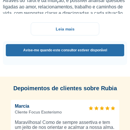
Através do Tarot e da intuição, é possível analisar questões
ligadas ao amor, relacionamentos, trabalho e caminhos de
vida, com respostas claras e direcionadas a cada situação.
Orientação com simpatia, empatia e confiança
Leia mais
Cada consulta é conduzida com alegria, respeito e
proximidade, criando um ambiente de confiança para
esclarecer dúvidas e encontrar respostas com mais
Avise-me quando este consultor estiver disponível
tranquilidade.
Respostas para quem procura clareza com leveza
Indicada para quem procura orientação com uma
abordagem mais humana e positiva, ajudando a
compreender melhor os caminhos e decisões.
Depoimentos de clientes sobre Rubia
Consulta espiritual online com sigilo e confiança
Atendimento realizado com total confidencialidade,
Marcia
proporcionando um espaço seguro para partilhar situações
Cliente Focus Esoterismo
pessoais e receber orientação espiritual personalizada.
Maravilhosa! Como de sempre assertiva e tem
Consultas espirituais online com Tarot e oráculos
um jeito de nos orientar e acalmar a nossa alma.