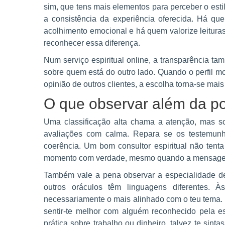
sim, que tens mais elementos para perceber o estil
a consistência da experiência oferecida. Há qu
acolhimento emocional e há quem valorize leituras
reconhecer essa diferença.
Num serviço espiritual online, a transparência 
sobre quem está do outro lado. Quando o perfil m
opinião de outros clientes, a escolha torna-se mais
O que observar além da p
Uma classificação alta chama a atenção, mas so
avaliações com calma. Repara se os testemunho
coerência. Um bom consultor espiritual não tenta
momento com verdade, mesmo quando a mensagem
Também vale a pena observar a especialidade de 
outros oráculos têm linguagens diferentes. 
necessariamente o mais alinhado com o teu tema. 
sentir-te melhor com alguém reconhecido pela es
prática sobre trabalho ou dinheiro, talvez te sint