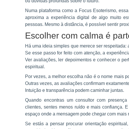
ou dúvidas profundas sobre o futuro.
Numa plataforma como a Focus Esoterismo, essa tr
aproxima a experiência digital de algo muito ess
pessoas. Mesmo à distância, é possível sentir pro
Escolher com calma é part
Há uma ideia simples que merece ser respeitada:
Se esse passo for feito com atenção, a experiênci
Ver avaliações, ler depoimentos e conhecer o per
espiritual.
Por vezes, a melhor escolha não é o nome mais po
Outras vezes, as avaliações confirmam exatamente 
Intuição e transparência podem caminhar juntas.
Quando encontras um consultor com presença cl
clientes, sentes menos ruído e mais confiança. E
espaço onde a mensagem pode chegar com mais ni
Se estás a pensar procurar orientação espiritual