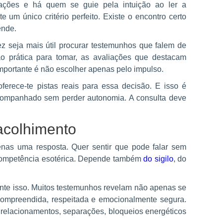
iações e há quem se guie pela intuição ao ler a
e um único critério perfeito. Existe o encontro certo
ende.
z seja mais útil procurar testemunhos que falem de
o prática para tomar, as avaliações que destacam
mportante é não escolher apenas pelo impulso.
oferece-te pistas reais para essa decisão. E isso é
acompanhado sem perder autonomia. A consulta deve
 acolhimento
enas uma resposta. Quer sentir que pode falar sem
 competência esotérica. Depende também
do sigilo
, do
nte isso. Muitos testemunhos revelam não apenas se
u compreendida, respeitada e emocionalmente segura.
relacionamentos, separações, bloqueios energéticos