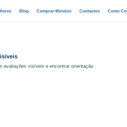
ltores
Blog
Comprar Minutos
Contactos
Como Con
isíveis
 avaliações visíveis e encontrar orientação