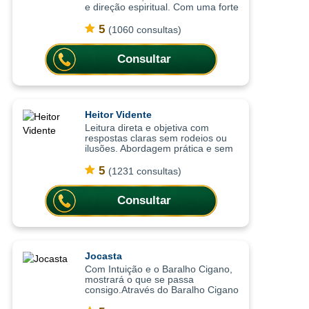
e direção espiritual. Com uma forte
ligação à espiritualidade cigana e
prática mediúnica desenvolvida ao
5
(1060 consultas)
longo de anos, as consultas
ajudam
Consultar
Heitor Vidente
Leitura direta e objetiva com
respostas claras sem rodeios ou
ilusões. Abordagem prática e sem
rodeios, as consultas ajudam a
compreender situações de forma
5
(1231 consultas)
clara, trazendo respostas diretas
para
Consultar
Jocasta
Com Intuição e o Baralho Cigano,
mostrará o que se passa
consigo.Através do Baralho Cigano
e da leitura de cartas, Jocasta