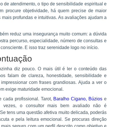
o de atendimento, o tipo de sensibilidade espiritual e
em procure objetividade, há quem precise de maior
 mais profundas e intuitivas. As avaliações ajudam a
também reduz uma insegurança muito comum: a dúvida
ostra percurso, especialidade, número de consultas e
 consciente. E isso traz serenidade logo no início.
ontuação
zinha diz pouco. O mais útil é ler o conteúdo das
s falam de clareza, honestidade, sensibilidade e
 impressionar com frases grandiosas. Ajuda a ver o
 exige maturidade emocional.
cada profissional. Tarot,
Baralho Cigano
,
Búzios
e
Às vezes, o consultor mais bem avaliado não é
Se tens uma questão afetiva muito delicada, poderás
cuta e pela leitura emocional. Se procuras direção
as mais seguro com um perfil descrito como objetivo e