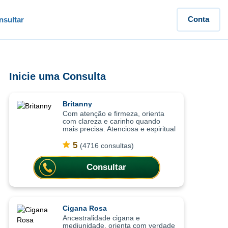
Conta
sultar
Inicie uma Consulta
Britanny
Com atenção e firmeza, orienta
com clareza e carinho quando
mais precisa. Atenciosa e espiritual
com uma abordagem leve, as
consultas ajudam a compreender
5
(4716 consultas)
situações com mais clareza,
oferecendo or
Consultar
Cigana Rosa
Ancestralidade cigana e
mediunidade, orienta com verdade