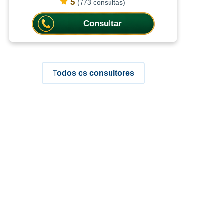
ajuda a compreender situações
5
(773 consultas)
que causam dúvidas, ansiedade
ou incerteza. Com
Consultar
Todos os consultores