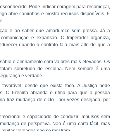
desconhecido. Pode indicar coragem para recomeçar,
ago abre caminhos e mostra recursos disponíveis. É
e.
rvação e ao saber que amadurece sem pressa. Já a
as, comunicação e expansão. O Imperador organiza,
durecer quando o controlo fala mais alto do que a
 sábio e alinhamento com valores mais elevados. Os
 falam sobretudo de escolha. Nem sempre é uma
segurança e verdade.
favorável, desde que exista foco. A Justiça pede
tos. O Eremita abranda o ritmo para que a pessoa
na traz mudança de ciclo - por vezes desejada, por
e emocional e capacidade de conduzir impulsos sem
 mudança de perspetiva. Não é uma carta fácil, mas
, muitas verdades não se mostram.