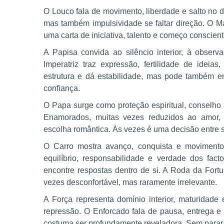
O Louco fala de movimento, liberdade e salto no 
mas também impulsividade se faltar direção. O M
uma carta de iniciativa, talento e começo conscient
A Papisa convida ao silêncio interior, à obse
Imperatriz traz expressão, fertilidade de idei
estrutura e dá estabilidade, mas pode também en
confiança.
O Papa surge como proteção espiritual, conselho
Enamorados, muitas vezes reduzidos ao amor,
escolha romântica. Às vezes é uma decisão entre 
O Carro mostra avanço, conquista e movimento 
equilíbrio, responsabilidade e verdade dos fac
encontre respostas dentro de si. A Roda da Fortu
vezes desconfortável, mas raramente irrelevante.
A Força representa domínio interior, maturidad
repressão. O Enforcado fala de pausa, entrega e
costuma ser profundamente reveladora. Sem parar