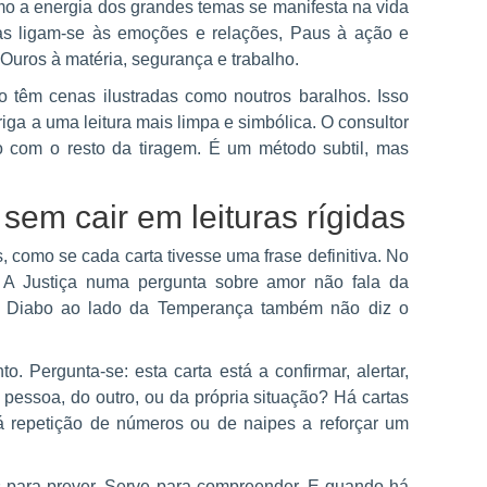
o a energia dos grandes temas se manifesta na vida
s ligam-se às emoções e relações, Paus à ação e
 Ouros à matéria, segurança e trabalho.
 têm cenas ilustradas como noutros baralhos. Isso
riga a uma leitura mais limpa e simbólica. O consultor
ão com o resto da tiragem. É um método subtil, mas
sem cair em leituras rígidas
, como se cada carta tivesse uma frase definitiva. No
 A Justiça numa pergunta sobre amor não fala da
 Diabo ao lado da Temperança também não diz o
. Pergunta-se: esta carta está a confirmar, alertar,
a pessoa, do outro, ou da própria situação? Há cartas
 repetição de números ou de naipes a reforçar um
para prever. Serve para compreender. E quando há