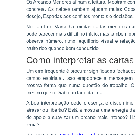
Os Arcanos Menores afinam a leitura. Mostram com
concreta. Os naipes também ajudam muito: Copa
desejo, Espadas aos conflitos mentais e decisões,
No Tarot de Marselha, muitas cartas menores não
pode parecer mais difícil no início, mas também ob
observa número, ritmo, equilíbrio visual e relaç
muito rico quando bem conduzido.
Como interpretar as cartas 
Um erro frequente é procurar significados fechados
campo espiritual, isso empobrece a mensagem.
mesma forma que numa questão de trabalho. O
mesmo que o Diabo ao lado da Lua.
A boa interpretação pede presença e discernimento
atrasar ou libertar? Está a mostrar uma energia d
de apoio a suavizar um arcano mais intenso? Há
tema?
Por isso, uma
consulta de Tarot
não serve apenas 