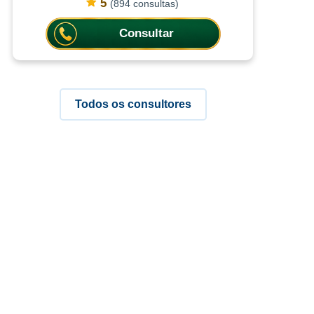
práticas espirituais, as consultas
5
(894 consultas)
ajudam a compreender situações c
Consultar
Todos os consultores