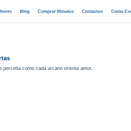
ltores
Blog
Comprar Minutos
Contactos
Como Con
rtas
 e perceba como cada arcano orienta amor,
.