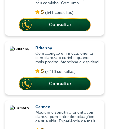
seu caminho. Com uma
abordagem sensível e intuitiva, as
consultas ajudam a compreender
5
(541 consultas)
situações, trazer mais leveza
emocional
Consultar
Britanny
Com atenção e firmeza, orienta
com clareza e carinho quando
mais precisa. Atenciosa e espiritual
com uma abordagem leve, as
consultas ajudam a compreender
5
(4716 consultas)
situações com mais clareza,
oferecendo or
Consultar
Carmen
Médium e sensitiva, orienta com
clareza para entender situações
da sua vida. Experiência de mais
de 15 anos em cartomancia e nas