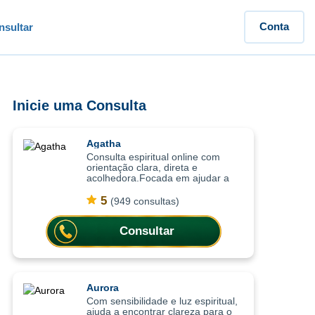
Conta
sultar
Inicie uma Consulta
Agatha
Consulta espiritual online com
orientação clara, direta e
acolhedora.Focada em ajudar a
compreender o momento atual,
trazendo clareza, equilíbrio
5
(949 consultas)
emocional e orientação para
decisões importantes da vi
Consultar
Aurora
Com sensibilidade e luz espiritual,
ajuda a encontrar clareza para o