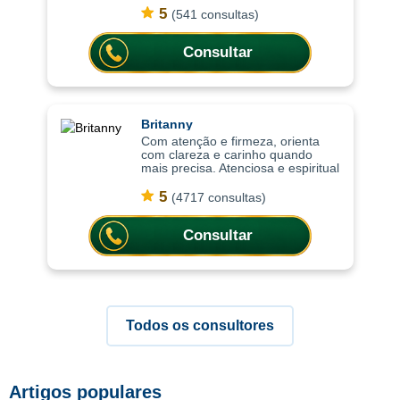
consultas ajudam a compreender
5
(541 consultas)
situações, trazer mais leveza
emocional
Consultar
Britanny
Com atenção e firmeza, orienta
com clareza e carinho quando
mais precisa. Atenciosa e espiritual
com uma abordagem leve, as
consultas ajudam a compreender
5
(4717 consultas)
situações com mais clareza,
oferecendo or
Consultar
Todos os consultores
Artigos populares