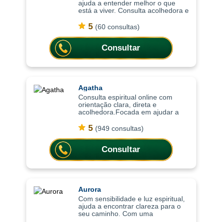
ajuda a entender melhor o que
está a viver. Consulta acolhedora e
intuitiva, as consultas ajudam a
compreender situações com mais
5
(60 consultas)
profundidade, trazendo clareza
emoci
Consultar
Agatha
Consulta espiritual online com
orientação clara, direta e
acolhedora.Focada em ajudar a
compreender o momento atual,
trazendo clareza, equilíbrio
5
(949 consultas)
emocional e orientação para
decisões importantes da vi
Consultar
Aurora
Com sensibilidade e luz espiritual,
ajuda a encontrar clareza para o
seu caminho. Com uma
abordagem sensível e intuitiva, as