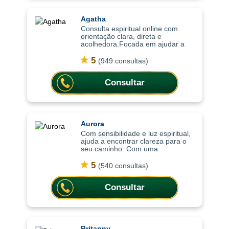
Agatha
Consulta espiritual online com
orientação clara, direta e
acolhedora.Focada em ajudar a
compreender o momento atual,
trazendo clareza, equilíbrio
5
(949 consultas)
emocional e orientação para
decisões importantes da vi
Consultar
Aurora
Com sensibilidade e luz espiritual,
ajuda a encontrar clareza para o
seu caminho. Com uma
abordagem sensível e intuitiva, as
consultas ajudam a compreender
5
(540 consultas)
situações, trazer mais leveza
emocional
Consultar
Britanny