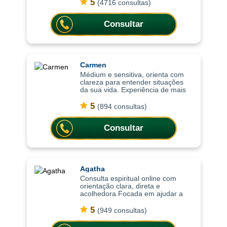
consultas ajudam a compreender
5
(4716 consultas)
situações com mais clareza,
oferecendo or
Consultar
Carmen
Médium e sensitiva, orienta com
clareza para entender situações
da sua vida. Experiência de mais
de 15 anos em cartomancia e nas
práticas espirituais, as consultas
5
(894 consultas)
ajudam a compreender situações c
Consultar
Agatha
Consulta espiritual online com
orientação clara, direta e
acolhedora.Focada em ajudar a
compreender o momento atual,
trazendo clareza, equilíbrio
5
(949 consultas)
emocional e orientação para
decisões importantes da vi