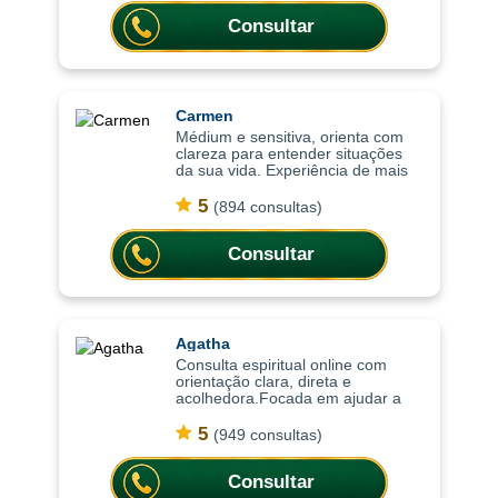
oferecendo or
Consultar
Carmen
Médium e sensitiva, orienta com
clareza para entender situações
da sua vida. Experiência de mais
de 15 anos em cartomancia e nas
práticas espirituais, as consultas
5
(894 consultas)
ajudam a compreender situações c
Consultar
Agatha
Consulta espiritual online com
orientação clara, direta e
acolhedora.Focada em ajudar a
compreender o momento atual,
trazendo clareza, equilíbrio
5
(949 consultas)
emocional e orientação para
decisões importantes da vi
Consultar