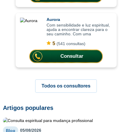
Aurora
Com sensibilidade e luz espiritual,
ajuda a encontrar clareza para o
seu caminho. Com uma
abordagem sensível e intuitiva, as
consultas ajudam a compreender
5
(541 consultas)
situações, trazer mais leveza
emocional
Consultar
Todos os consultores
Artigos populares
05/08/2026
Blog