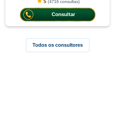
consultas ajudam a compreender
5
(4716 consultas)
situações com mais clareza,
oferecendo or
Consultar
Todos os consultores