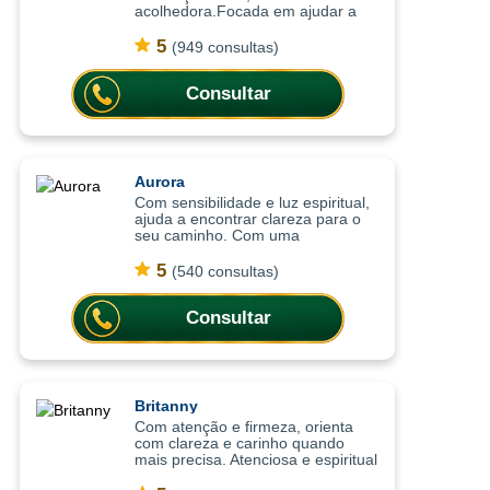
acolhedora.Focada em ajudar a
compreender o momento atual,
trazendo clareza, equilíbrio
5
(949 consultas)
emocional e orientação para
decisões importantes da vi
Consultar
Aurora
Com sensibilidade e luz espiritual,
ajuda a encontrar clareza para o
seu caminho. Com uma
abordagem sensível e intuitiva, as
consultas ajudam a compreender
5
(540 consultas)
situações, trazer mais leveza
emocional
Consultar
Britanny
Com atenção e firmeza, orienta
com clareza e carinho quando
mais precisa. Atenciosa e espiritual
com uma abordagem leve, as