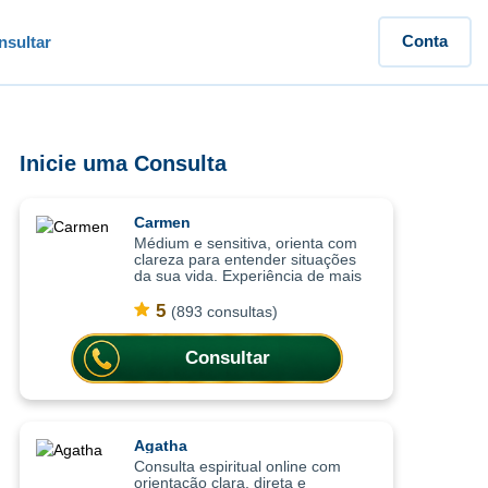
Conta
sultar
Inicie uma Consulta
Carmen
Médium e sensitiva, orienta com
clareza para entender situações
da sua vida. Experiência de mais
de 15 anos em cartomancia e nas
práticas espirituais, as consultas
5
(893 consultas)
ajudam a compreender situações c
Consultar
Agatha
Consulta espiritual online com
orientação clara, direta e