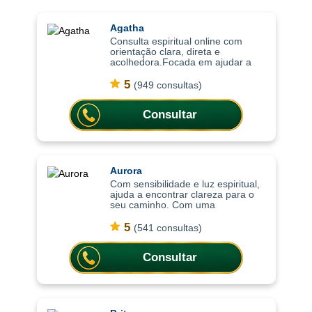
Agatha
Consulta espiritual online com
orientação clara, direta e
acolhedora.Focada em ajudar a
compreender o momento atual,
trazendo clareza, equilíbrio
5
(949 consultas)
emocional e orientação para
decisões importantes da vi
Consultar
Aurora
Com sensibilidade e luz espiritual,
ajuda a encontrar clareza para o
seu caminho. Com uma
abordagem sensível e intuitiva, as
consultas ajudam a compreender
5
(541 consultas)
situações, trazer mais leveza
emocional
Consultar