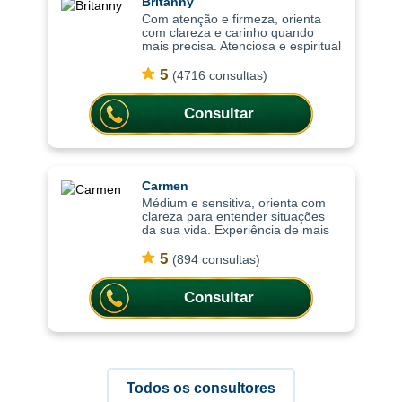
Britanny
Com atenção e firmeza, orienta
com clareza e carinho quando
mais precisa. Atenciosa e espiritual
com uma abordagem leve, as
consultas ajudam a compreender
5
(4716 consultas)
situações com mais clareza,
oferecendo or
Consultar
Carmen
Médium e sensitiva, orienta com
clareza para entender situações
da sua vida. Experiência de mais
de 15 anos em cartomancia e nas
práticas espirituais, as consultas
5
(894 consultas)
ajudam a compreender situações c
Consultar
Todos os consultores