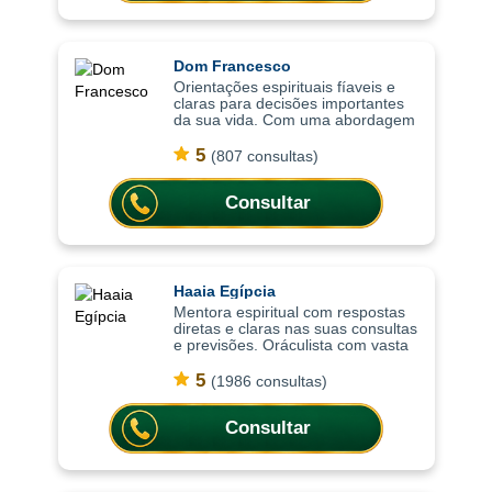
Dom Francesco
Orientações espirituais fíaveis e
claras para decisões importantes
da sua vida. Com uma abordagem
baseada na espiritualidade
wiccaniana e na prática da
5
(807 consultas)
bruxaria solitária, as consultas
ajudam a co
Consultar
Haaia Egípcia
Mentora espiritual com respostas
diretas e claras nas suas consultas
e previsões. Oráculista com vasta
experência e mentora espiritual e
mestra em oráculos, as consultas
5
(1986 consultas)
são focadas em trazer resp
Consultar