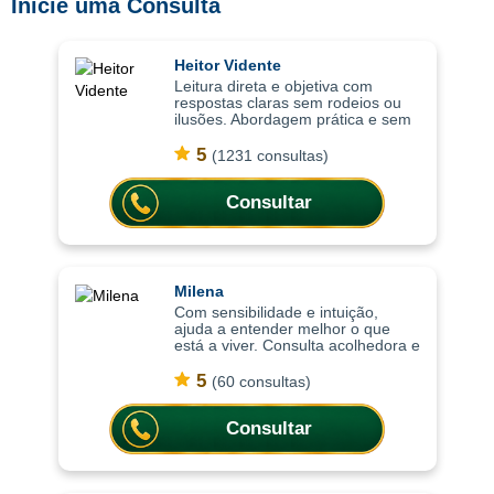
Inicie uma Consulta
Heitor Vidente
Leitura direta e objetiva com
respostas claras sem rodeios ou
ilusões. Abordagem prática e sem
rodeios, as consultas ajudam a
compreender situações de forma
5
(1231 consultas)
clara, trazendo respostas diretas
para
Consultar
Milena
Com sensibilidade e intuição,
ajuda a entender melhor o que
está a viver. Consulta acolhedora e
intuitiva, as consultas ajudam a
compreender situações com mais
5
(60 consultas)
profundidade, trazendo clareza
emoci
Consultar