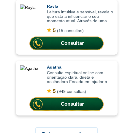
Rayla
Leitura intuitiva e sensível, revela o
que está a influenciar o seu
momento atual. Através de uma
leitura intuitiva e sensível, as
consultas ajudam a compreender
5
(15 consultas)
o momento atual, identificando inf
Consultar
Agatha
Consulta espiritual online com
orientação clara, direta e
acolhedora.Focada em ajudar a
compreender o momento atual,
trazendo clareza, equilíbrio
5
(949 consultas)
emocional e orientação para
decisões importantes da vi
Consultar